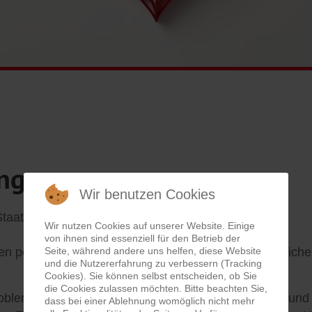
ingen
Wir benutzen Cookies
 Staat und Kommunen, vor allem aber
Wir nutzen Cookies auf unserer Website. Einige
von ihnen sind essenziell für den Betrieb der
Seite, während andere uns helfen, diese Website
n politisch Verantwortlichen auf lokaler und überörtliche
und die Nutzererfahrung zu verbessern (Tracking
Cookies). Sie können selbst entscheiden, ob Sie
die Cookies zulassen möchten. Bitte beachten Sie,
robleme mit, fördert staatsbürgerliche Verantwortung und
dass bei einer Ablehnung womöglich nicht mehr