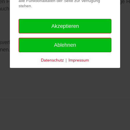
alle Funktionalitäten der Seite zur Verfügung
 Frieden bei. Dies tut sie sowohl durch die freiwillige Hi
stehen.
auch durch ihre hauptamtlichen Mitarbeiterinnen und
Akzeptieren
sverband Böblingen-Tübingen e.V.
Ablehnen
nen.
Datenschutz
|
Impressum