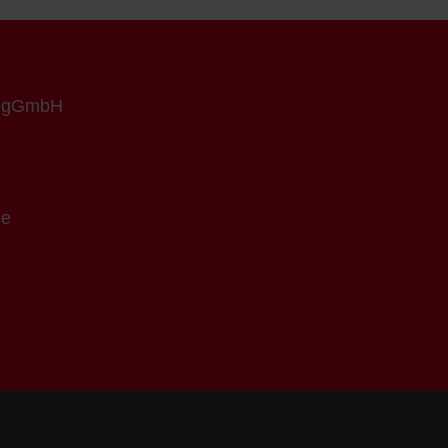
n gGmbH
de