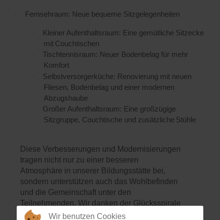
Fernsehraum: Neue bequeme
Sitzgelegenheiten
·
Kleiner Aufenthaltsraum: Eine gemütliche Sitzecke
·
mit
Couchtischen
Tischtennisraum: Neuer Bodenbelag für mehr
·
Komfort
Selbstversorgerküche: Renovierung mit neuen
·
Fliesen, Bodenbelag und einer modernen
Abzugshaube
Großer Aufenthaltsraum: Eine großzügige
·
Sitzgruppe, Couchtische und zusätzliche
Stühle
Diese Verbesserungen und Modernisierungen
tragen nicht nur zu einer besseren
Atmosphäre in unserer Bildungsstätte bei,
sondern unterstützen auch das Wohlbefinden
und die Gemeinschaft unter den
Teilnehmenden. Wir danken der Glücksspirale
herzlich für ihre wertvolle Unterstützung, die
Wir benutzen Cookies