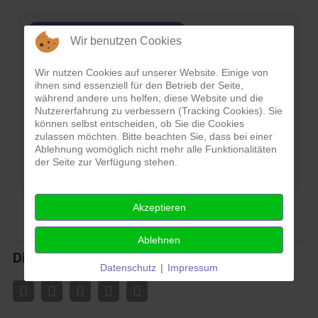
Frauencafé International
Wir benutzen Cookies
Eltern-Kind-Spielkreis
Wir nutzen Cookies auf unserer Website. Einige von
ihnen sind essenziell für den Betrieb der Seite,
während andere uns helfen, diese Website und die
Hausaufgabenbetreuung
Nutzererfahrung zu verbessern (Tracking Cookies). Sie
können selbst entscheiden, ob Sie die Cookies
Vermietungen
zulassen möchten. Bitte beachten Sie, dass bei einer
Ablehnung womöglich nicht mehr alle Funktionalitäten
der Seite zur Verfügung stehen.
Praktikum im SNZ
Akzeptieren
Ablehnen
Diese Seite teilen
Datenschutz
|
Impressum