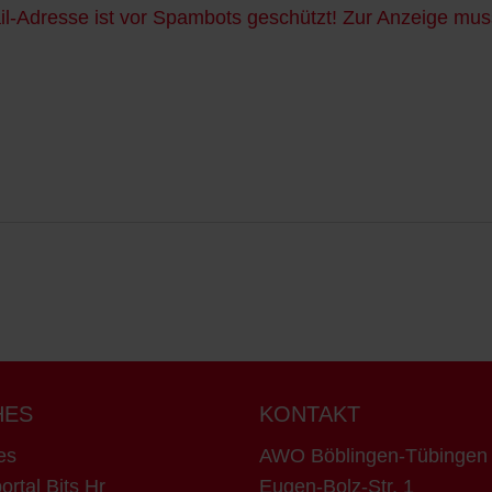
l-Adresse ist vor Spambots geschützt! Zur Anzeige muss
HES
KONTAKT
es
AWO Böblingen-Tübinge
ortal Bits Hr
Eugen-Bolz-Str. 1