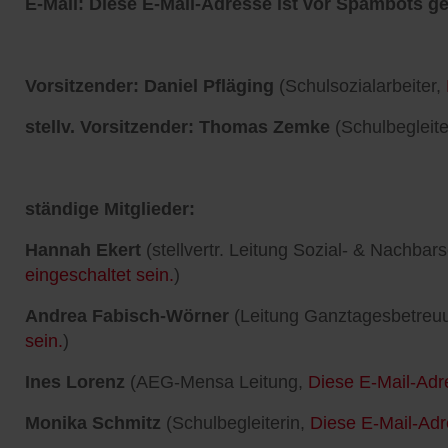
E-Mail:
Diese E-Mail-Adresse ist vor Spambots ge
Vorsitzender: Daniel Pfläging
(Schulsozialarbeiter,
stellv. Vorsitzender: Thomas Zemke
(Schulbegleite
ständige Mitglieder:
Hannah Ekert
(stellvertr. Leitung Sozial- & Nachba
eingeschaltet sein.
)
Andrea Fabisch-Wörner
(Leitung Ganztagesbetreu
sein.
)
Ines Lorenz
(AEG-Mensa Leitung,
Diese E-Mail-Adr
Monika Schmitz
(Schulbegleiterin,
Diese E-Mail-Adr