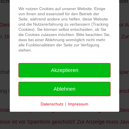
schützt! Zur Anzeige muss JavaScript eingeschaltet 
Wir nutzen Cookies auf unserer Website. Einige
von ihnen sind essenziell für den Betrieb der
Seite, während andere uns helfen, diese Website
Diese E-Mail-Adresse ist vor Spambots geschützt! Zur A
und die Nutzererfahrung zu verbessern (Tracking
Cookies). Sie können selbst entscheiden, ob Sie
die Cookies zulassen möchten. Bitte beachten Sie,
r,
Diese E-Mail-Adresse ist vor Spambots geschützt! Zur
dass bei einer Ablehnung womöglich nicht mehr
alle Funktionalitäten der Seite zur Verfügung
stehen.
Akzeptieren
rschaftszentrum Grund,
Diese E-Mail-Adresse ist vor Spa
Ablehnen
ung Wiese,
Diese E-Mail-Adresse ist vor Spambots gesch
Datenschutz
|
Impressum
esse ist vor Spambots geschützt! Zur Anzeige muss JavaS
esse ist vor Spambots geschützt! Zur Anzeige muss JavaS